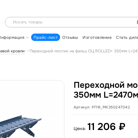
Информация
Прайс-лист
Отзывы
Изготовление
Стать дил
цевой кровли
Переходной мостик на фальц ОЦ ROLLED+ 350мм L=24
Переходной мо
350мм L=2470м
Артикул:
РПФ_МК350247042
11 206 ₽
Цена: