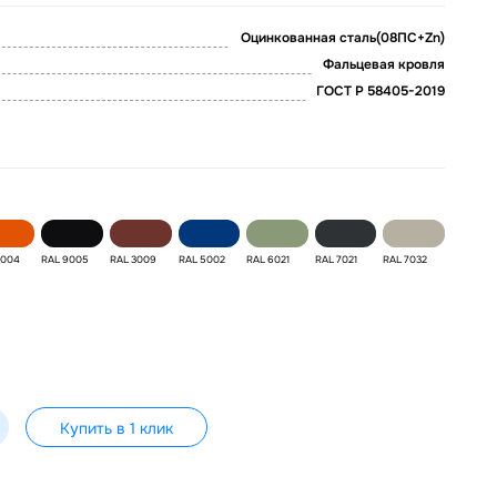
Оцинкованная сталь(08ПС+Zn)
Фальцевая кровля
ГОСТ Р 58405-2019
2004
RAL 9005
RAL 3009
RAL 5002
RAL 6021
RAL 7021
RAL 7032
Купить в 1 клик