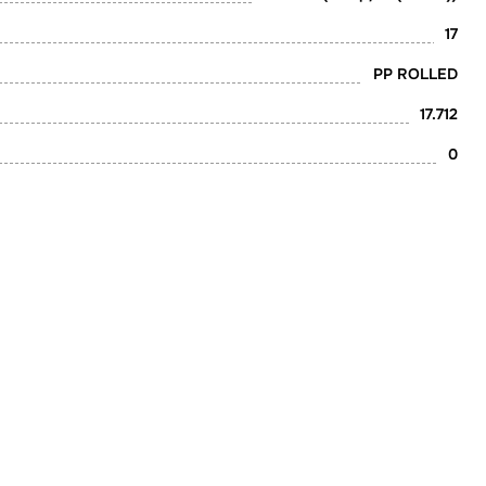
17
PP ROLLED
17.712
0