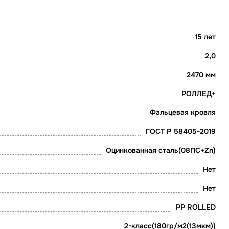
15 лет
2,0
2470 мм
РОЛЛЕД+
Фальцевая кровля
ГОСТ Р 58405-2019
Оцинкованная сталь(08ПС+Zn)
Нет
Нет
PP ROLLED
2-класс(180гр/м2(13мкм))