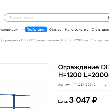
Информация
Прайс-лист
Отзывы
Изготовление
Стать дил
Ограждение DECO ХК универсальное H=1200 L=2000мм с 4-я трубами
Ограждение DE
H=1200 L=2000м
Артикул:
РП_ДЕК1200421
3 047 ₽
Цена: