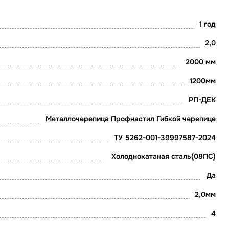
1 год
2,0
2000 мм
1200мм
РП-ДЕК
Металлочерепица Профнастил Гибкой черепице
ТУ 5262-001-39997587-2024
Холоднокатаная сталь(08ПС)
Да
2,0мм
4