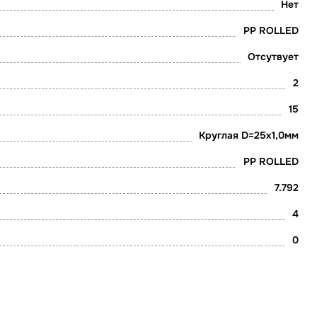
Нет
PP ROLLED
Отсутвует
2
15
Круглая D=25х1,0мм
PP ROLLED
7.792
4
0