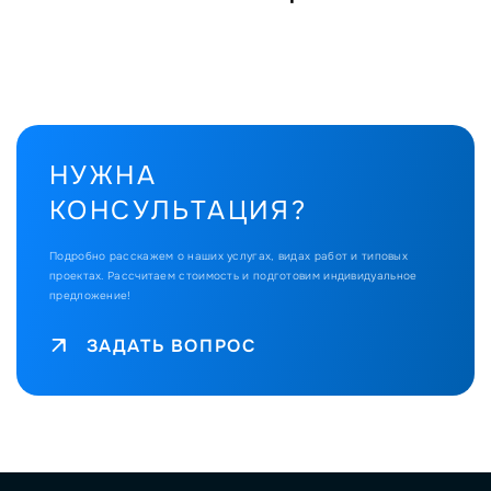
НУЖНА
КОНСУЛЬТАЦИЯ?
Подробно расскажем о наших услугах, видах работ и типовых
проектах.
Рассчитаем стоимость и подготовим индивидуальное
предложение!
ЗАДАТЬ ВОПРОС