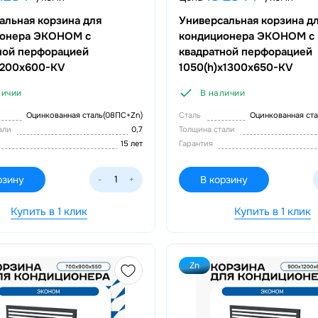
альная корзина для
Универсальная корзина д
ионера ЭКОНОМ с
кондиционера ЭКОНОМ с
ной перфорацией
квадратной перфорацией
1200x600-KV
1050(h)x1300x650-KV
личии
В наличии
Оцинкованная сталь(08ПС+Zn)
Сталь
Оцинкованная ст
тали
0,7
Толщина стали
15 лет
Гарантия
рзину
В корзину
-
+
Купить в 1 клик
Купить в 1 клик
Zn