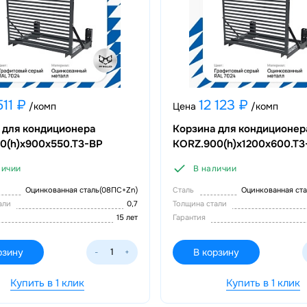
511 ₽
12 123 ₽
/комп
Цена
/комп
 для кондиционера
Корзина для кондиционер
0(h)x900x550.T3-ВР
KORZ.900(h)x1200x600.T3
личии
В наличии
Оцинкованная сталь(08ПС+Zn)
Сталь
Оцинкованная ст
тали
0,7
Толщина стали
15 лет
Гарантия
рзину
В корзину
-
+
Купить в 1 клик
Купить в 1 клик