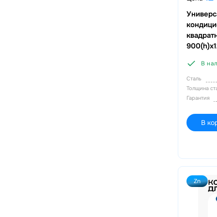
Универс
кондиц
квадрат
900(h)x
В на
Сталь
Толщина с
Гарантия
В ко
Zn