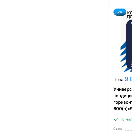
Zn
9 
Цена
Универс
кондиц
горизон
600(h)x
В на
Сталь