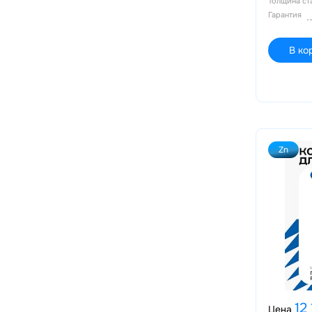
Толщина с
Гарантия
В ко
Zn
12
Цена