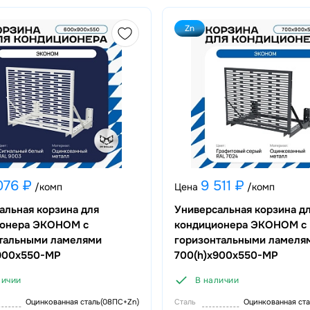
Zn
076 ₽
9 511 ₽
/комп
Цена
/комп
альная корзина для
Универсальная корзина д
ионера ЭКОНОМ с
кондиционера ЭКОНОМ с
тальными ламелями
горизонтальными ламеля
900x550-MP
700(h)x900x550-MP
личии
В наличии
Оцинкованная сталь(08ПС+Zn)
Сталь
Оцинкованная ст