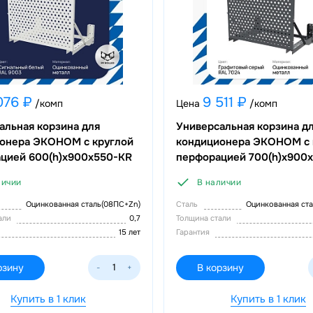
076 ₽
9 511 ₽
/комп
Цена
/комп
альная корзина для
Универсальная корзина д
онера ЭКОНОМ с круглой
кондиционера ЭКОНОМ с 
цией 600(h)x900x550-KR
перфорацией 700(h)x900
личии
В наличии
Оцинкованная сталь(08ПС+Zn)
Сталь
Оцинкованная ст
тали
0,7
Толщина стали
15 лет
Гарантия
рзину
В корзину
-
+
Купить в 1 клик
Купить в 1 клик