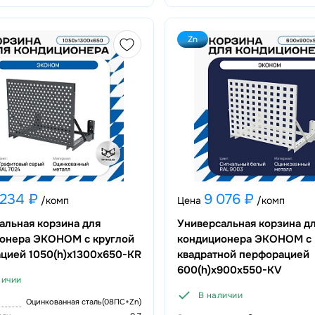
Zn
 234 ₽
9 076 ₽
/комп
Цена
/комп
альная корзина для
Универсальная корзина д
онера ЭКОНОМ с круглой
кондиционера ЭКОНОМ с
цией 1050(h)x1300x650-KR
квадратной перфорацией
600(h)x900x550-KV
личии
В наличии
Оцинкованная сталь(08ПС+Zn)