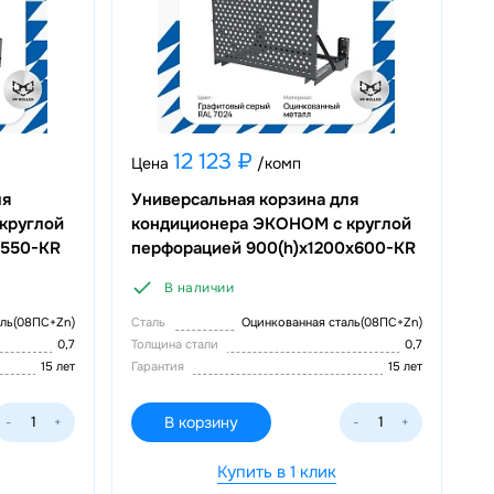
12 123 ₽
Цена
/комп
ля
Универсальная корзина для
круглой
кондиционера ЭКОНОМ с круглой
x550-KR
перфорацией 900(h)x1200x600-KR
В наличии
аль(08ПС+Zn)
Сталь
Оцинкованная сталь(08ПС+Zn)
0,7
Толщина стали
0,7
15 лет
Гарантия
15 лет
В корзину
-
+
-
+
Купить в 1 клик