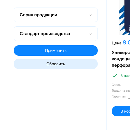
Серия продукции
Стандарт производства
9 
Цена
Применить
Универс
кондици
перфора
В на
Сталь
Толщина с
Гарантия
В ко