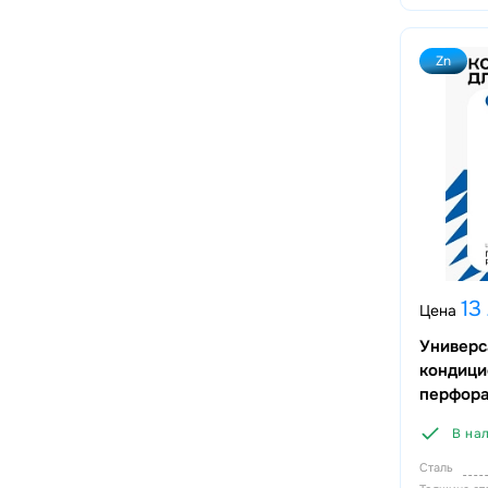
Zn
13
Цена
Универс
кондици
перфора
В на
Сталь