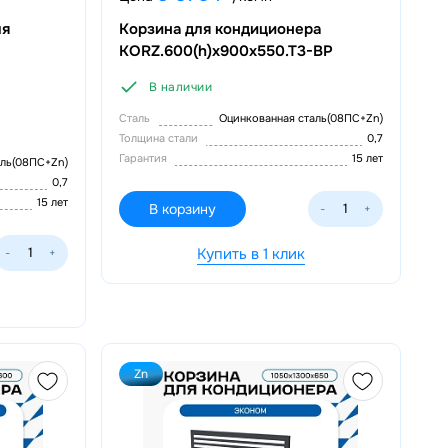
ля
Корзина для кондиционера
KORZ.600(h)x900x550.T3-ВР
В наличии
Сталь
Оцинкованная сталь(08ПС+Zn)
Толщина стали
0,7
Гарантия
15 лет
аль(08ПС+Zn)
0,7
15 лет
В корзину
-
+
Купить в 1 клик
-
+
Zn