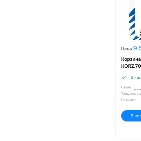
9 
Цена
Корзина
KORZ.70
В на
Сталь
Толщина с
Гарантия
В ко