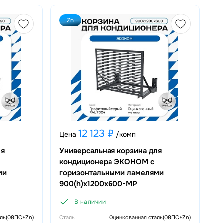
Zn
12 123 ₽
Цена
/комп
ля
Универсальная корзина для
кондиционера ЭКОНОМ с
ми
горизонтальными ламелями
900(h)x1200x600-MP
В наличии
аль(08ПС+Zn)
Сталь
Оцинкованная сталь(08ПС+Zn)