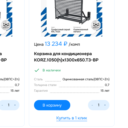
13 234 ₽
Цена
/комп
а
Корзина для кондиционера
-ВР
KORZ.1050(h)x1300x650.T3-BP
В наличии
аль(08ПС+Zn)
Сталь
Оцинкованная сталь(08ПС+Zn)
0,7
Толщина стали
0,7
15 лет
Гарантия
15 лет
В корзину
-
+
-
+
Купить в 1 клик