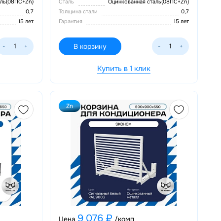
аль(08ПС+Zn)
Сталь
Оцинкованная сталь(08ПС+Zn)
0,7
Толщина стали
0,7
15 лет
Гарантия
15 лет
В корзину
-
+
-
+
Купить в 1 клик
Zn
9 076 ₽
Цена
/комп