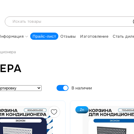
Информация
Прайс-лист
Отзывы
Изготовление
Стать дил
иционера
ЕРА
В наличии
Zn