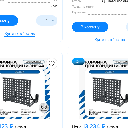
тали
0,7
Сталь
Оцинкованная ст
15 лет
Толщина стали
Гарантия
рзину
-
+
В корзину
Купить в 1 клик
Купить в 1 клик
Zn
 123 ₽
13 234 ₽
/комп
Цена
/комп