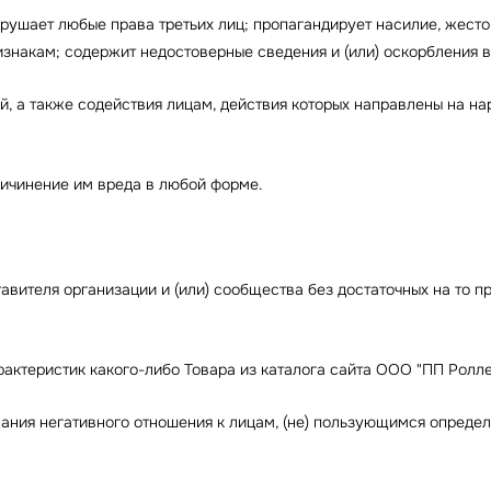
 нарушает любые права третьих лиц; пропагандирует насилие, жест
накам; содержит недостоверные сведения и (или) оскорбления в 
ий, а также содействия лицам, действия которых направлены на н
причинение им вреда в любой форме.
ставителя организации и (или) сообщества без достаточных на то 
арактеристик какого-либо Товара из каталога сайта ООО "ПП Ролл
ования негативного отношения к лицам, (не) пользующимся опреде