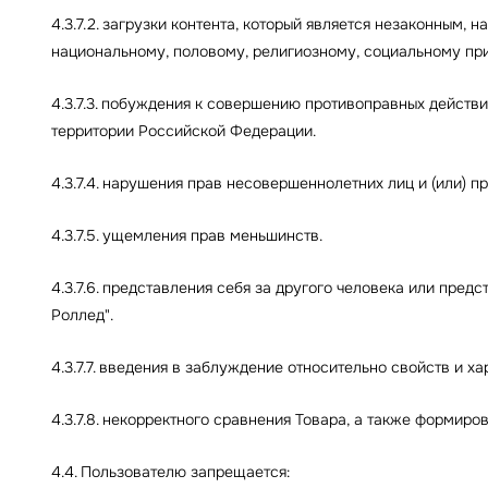
4.3.7.2. загрузки контента, который является незаконным,
национальному, половому, религиозному, социальному приз
4.3.7.3. побуждения к совершению противоправных действ
территории Российской Федерации.
4.3.7.4. нарушения прав несовершеннолетних лиц и (или) 
4.3.7.5. ущемления прав меньшинств.
4.3.7.6. представления себя за другого человека или пред
Роллед".
4.3.7.7. введения в заблуждение относительно свойств и х
4.3.7.8. некорректного сравнения Товара, а также формир
4.4. Пользователю запрещается: