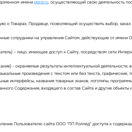
на доменном имени
pprol.ru
, осуществляющий свою деятельность по
ию о Товарах, Продавце, позволяющий осуществить выбор, заказ и
енные сотрудники на управления Сайтом, действующие от имени 
ватель) – лицо, имеющее доступ к Сайту, посредством сети Интер
ание) - охраняемые результаты интеллектуальной деятельности, в
узыкальные произведения с текстом или без текста, графические, 
ные интерфейсы, названия товарных знаков, логотипы, программы 
анного Содержания, входящего в состав Сайта и другие объекты 
авление Пользователю сайта ООО "ПП Роллед" доступа к содержа