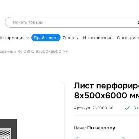
Информация
Прайс-лист
Отзывы
Изготовление
Стать дил
рованный Rv 08ПС 8х500х6000 мм
Лист перфорир
8х500х6000 м
Артикул:
2630001681
В 
По запросу
Цена: