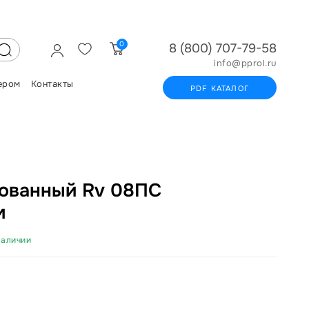
0
8 (800) 707-79-58
info@pprol.ru
ером
Контакты
PDF КАТАЛОГ
ованный Rv 08ПС
м
наличии