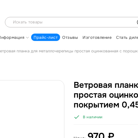
Информация
Прайс-лист
Отзывы
Изготовление
Стать дил
етровая планка для металлочерепицы простая оцинкованная с порош
Ветровая план
простая оцинк
покрытием 0,4
В наличии
970 ₽