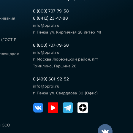
8 (800) 707-79-58
8 (8412) 23-47-88
живания
info@pprol.ru
г. Пенза ул. Кирпичная 28 литер М1
 (ГОСТ Р
8 (800) 707-79-58
info@pprol.ru
 площадок
г. Москва Люберецкий район, пгт
Томилино, Гаршина 26
8 (499) 681-92-52
info@pprol.ru
г. Пенза ул. Свердлова 30 (Офис)
я ЗСО