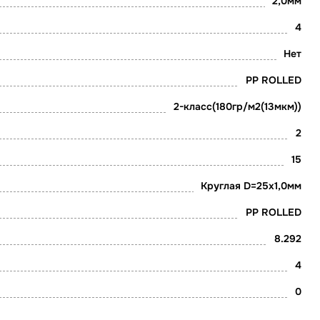
2,0мм
4
Нет
PP ROLLED
2-класс(180гр/м2(13мкм))
2
15
Круглая D=25х1,0мм
PP ROLLED
8.292
4
0