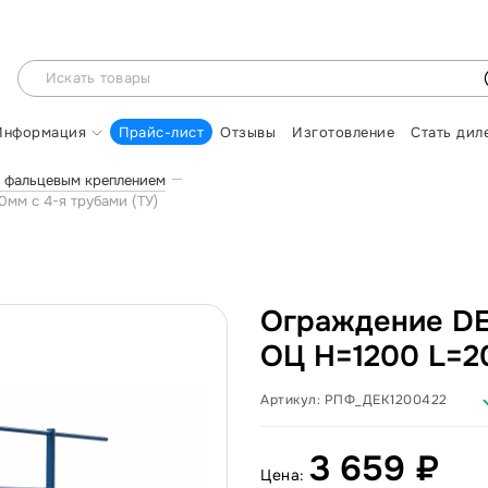
Информация
Прайс-лист
Отзывы
Изготовление
Стать дил
 фальцевым креплением
мм с 4-я трубами (ТУ)
Ограждение DE
ОЦ H=1200 L=20
Артикул:
РПФ_ДЕК1200422
3 659 ₽
Цена: