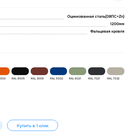
Оцинкованная сталь(08ПС+Zn)
1200мм
Фальцевая кровля
2004
RAL 9005
RAL 3009
RAL 5002
RAL 6021
RAL 7021
RAL 7032
Купить в 1 клик