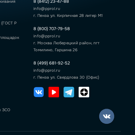
8 (8412) 23-47-88
живания
info@pprol.ru
г. Пенза ул. Кирпичная 28 литер М1
 (ГОСТ Р
8 (800) 707-79-58
info@pprol.ru
 площадок
г. Москва Люберецкий район, пгт
Томилино, Гаршина 26
8 (499) 681-92-52
info@pprol.ru
г. Пенза ул. Свердлова 30 (Офис)
я ЗСО