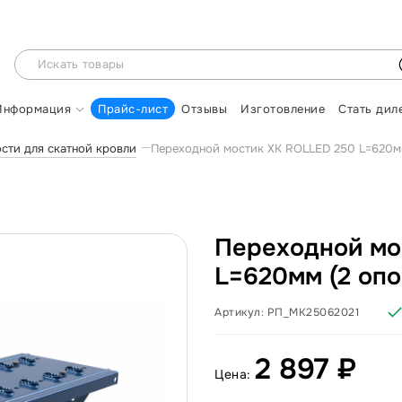
Информация
Прайс-лист
Отзывы
Изготовление
Стать дил
сти для скатной кровли
Переходной мостик ХК ROLLED 250 L=620мм
Переходной мо
L=620мм (2 опо
Артикул:
РП_МК25062021
2 897 ₽
Цена: