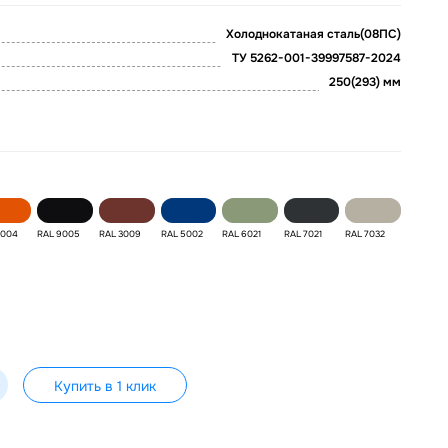
Холоднокатаная сталь(08ПС)
ТУ 5262-001-39997587-2024
250(293) мм
2004
RAL 9005
RAL 3009
RAL 5002
RAL 6021
RAL 7021
RAL 7032
Купить в 1 клик