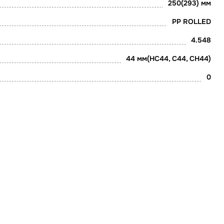
250(293) мм
PP ROLLED
4.548
44 мм(НС44, С44, СН44)
0