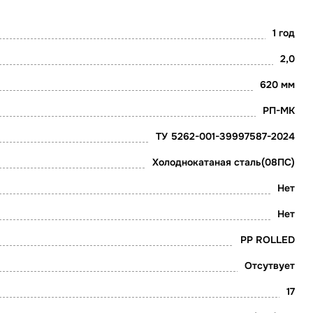
1 год
2,0
620 мм
РП-МК
ТУ 5262-001-39997587-2024
Холоднокатаная сталь(08ПС)
Нет
Нет
PP ROLLED
Отсутвует
17