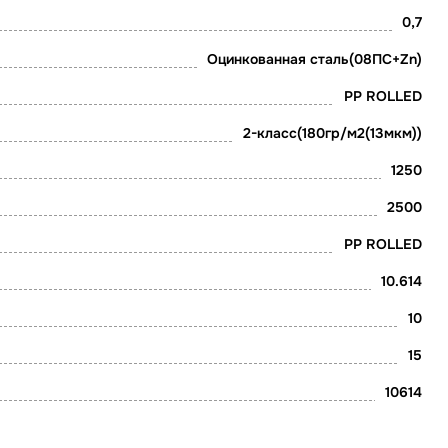
0,7
Оцинкованная сталь(08ПС+Zn)
PP ROLLED
2-класс(180гр/м2(13мкм))
1250
2500
PP ROLLED
10.614
10
15
10614