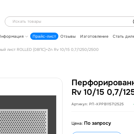
Информация
Прайс-лист
Отзывы
Изготовление
Стать дил
ый лист ROLLED (08ПС)+Zn Rv 10/15 0,7/1250/2500
Перфорированн
Rv 10/15 0,7/1
Артикул:
РП-КРРВ115712525
По запросу
Цена: