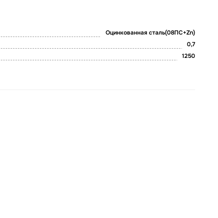
Оцинкованная сталь(08ПС+Zn)
0,7
1250