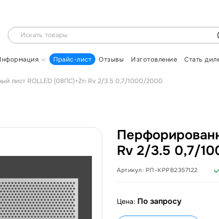
Информация
Прайс-лист
Отзывы
Изготовление
Стать дил
ый лист ROLLED (08ПС)+Zn Rv 2/3.5 0,7/1000/2000
Перфорированн
Rv 2/3.5 0,7/1
Артикул:
РП-КРРВ2357122
По запросу
Цена: