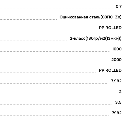
0,7
Оцинкованная сталь(08ПС+Zn)
PP ROLLED
2-класс(180гр/м2(13мкм))
1000
2000
PP ROLLED
7.982
2
3.5
7982