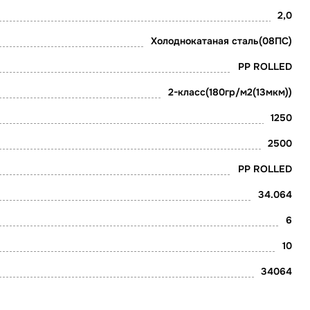
2,0
Холоднокатаная сталь(08ПС)
PP ROLLED
2-класс(180гр/м2(13мкм))
1250
2500
PP ROLLED
34.064
6
10
34064