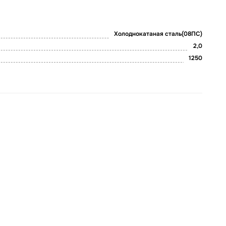
Холоднокатаная сталь(08ПС)
2,0
1250