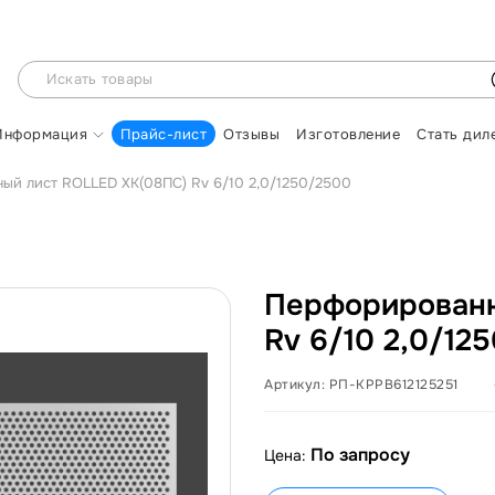
Информация
Прайс-лист
Отзывы
Изготовление
Стать дил
ый лист ROLLED ХК(08ПС) Rv 6/10 2,0/1250/2500
Перфорированн
Rv 6/10 2,0/12
Артикул:
РП-КРРВ612125251
По запросу
Цена: