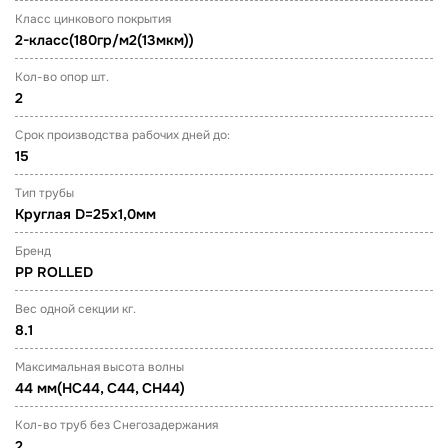
Класс цинкового покрытия
2-класс(180гр/м2(13мкм))
Кол-во опор шт.
2
Срок производства рабочих дней до:
15
Тип трубы
Круглая D=25х1,0мм
Бренд
PP ROLLED
Вес одной секции кг.
8.1
Максимальная высота волны
44 мм(НС44, С44, СН44)
Кол-во труб без Снегозадержания
2