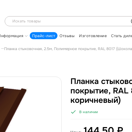
Информация
Прайс-лист
Отзывы
Изготовление
Стать дил
Планка стыковочная, 2.5м, Полимерное покрытие, RAL 8017 (Шокол
Планка стыково
покрытие, RAL 
коричневый)
В наличии
144.50 ₽