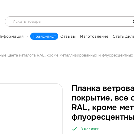
Информация
Прайс-лист
Отзывы
Изготовление
Стать дил
ьные цвета каталога RAL, кроме металлизированных и флуоресцентных
Планка ветрова
покрытие, все 
RAL, кроме ме
флуоресцентн
В наличии