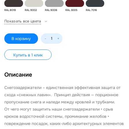
RAL 8019
RAL 9002
RAL 9006
RAL 3005
RAL 7016
Показать все цвета
В корзину
-
+
Купить в 1 клик
Описание
Снегозадержатели – единственная эффективная защита от
схода «снежных лавин». Принцип действия — порционное
пропускание снега и наледи между кровлей и трубками.
От чего могут защитить наши снегозадержатели • срыв
крюков водосточной системы, проминание желобов •
повреждение посадок, каких-либо архитектурных элементов