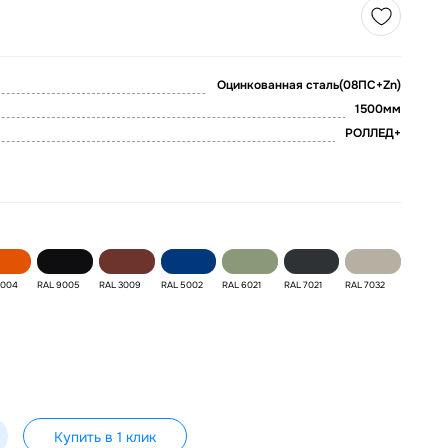
Оцинкованная сталь(08ПС+Zn)
1500мм
РОЛЛЕД+
2004
RAL 9005
RAL 3009
RAL 5002
RAL 6021
RAL 7021
RAL 7032
Купить в 1 клик