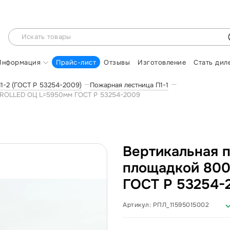
Информация
Прайс-лист
Отзывы
Изготовление
Стать дил
1-2 (ГОСТ Р 53254-2009)
Пожарная лестница П1-1
0 ROLLED ОЦ L=5950мм ГОСТ Р 53254-2009
Вертикальная п
площадкой 80
ГОСТ Р 53254-
Артикул:
РПЛ_11595015002