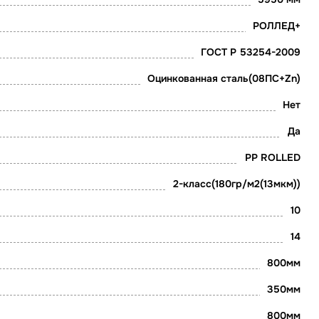
РОЛЛЕД+
ГОСТ Р 53254-2009
Оцинкованная сталь(08ПС+Zn)
Нет
Да
PP ROLLED
2-класс(180гр/м2(13мкм))
10
14
800мм
350мм
800мм