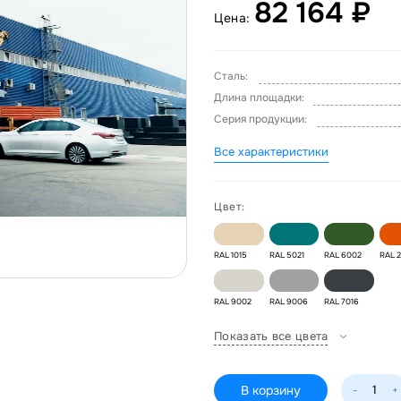
82 164 ₽
Цена:
Сталь:
Длина площадки:
Серия продукции:
Все характеристики
Цвет:
RAL 1015
RAL 5021
RAL 6002
RAL 
RAL 9002
RAL 9006
RAL 7016
Показать все цвета
В корзину
-
+