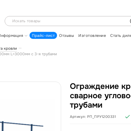
Информация
Прайс-лист
Отзывы
Изготовление
Стать дил
та кровли
200мм L=3000мм с 3-я трубами
Ограждение кр
сварное углов
трубами
Артикул:
РП_ПРУ1200331