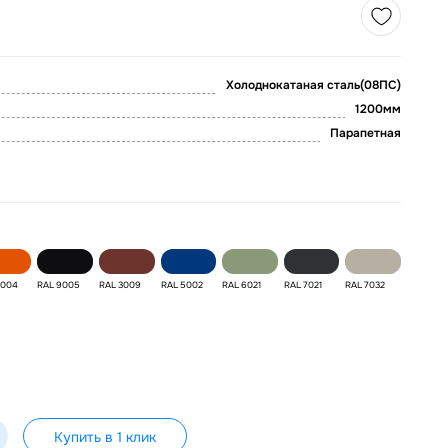
Холоднокатаная сталь(08ПС)
1200мм
Парапетная
2004
RAL 9005
RAL 3009
RAL 5002
RAL 6021
RAL 7021
RAL 7032
Купить в 1 клик