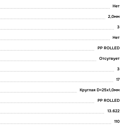
Нет
2,0мм
3
Нет
PP ROLLED
Отсутвует
3
17
Круглая D=25х1,0мм
PP ROLLED
13.622
110