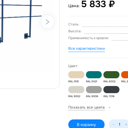
5 833 ₽
Цена:
Сталь:
Высота:
Применимость к кровли:
Все характеристики
Цвет:
RAL 1015
RAL 5021
RAL 6002
RAL 
RAL 9002
RAL 9006
RAL 7016
Показать все цвета
В корзину
-
+