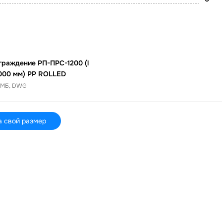
граждение РП-ПРС-1200 (l
000 мм) PP ROLLED
1 MБ, DWG
а свой размер