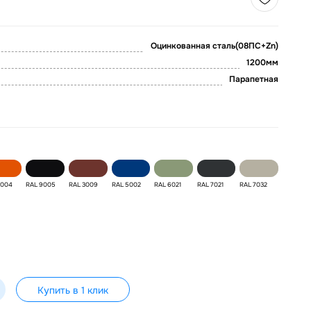
Оцинкованная сталь(08ПС+Zn)
1200мм
Парапетная
2004
RAL 9005
RAL 3009
RAL 5002
RAL 6021
RAL 7021
RAL 7032
Купить в 1 клик