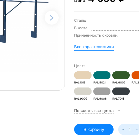
Цена:
Сталь:
Высота:
Применимость к кровли:
Все характеристики
Цвет:
RAL 1015
RAL 5021
RAL 6002
RAL 
RAL 9002
RAL 9006
RAL 7016
Показать все цвета
В корзину
-
+