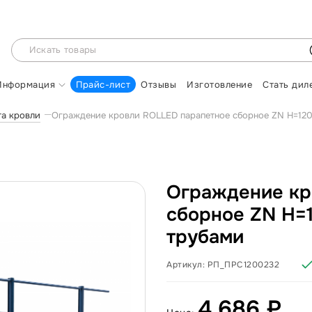
Информация
Прайс-лист
Отзывы
Изготовление
Стать дил
та кровли
Ограждение кровли ROLLED парапетное сборное ZN H=12
Ограждение кр
сборное ZN H=
трубами
Артикул:
РП_ПРС1200232
4 686 ₽