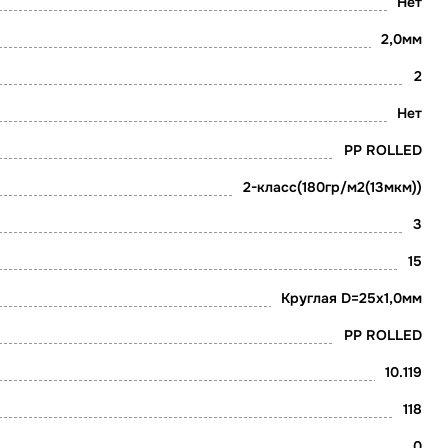
Нет
2,0мм
2
Нет
PP ROLLED
2-класс(180гр/м2(13мкм))
3
15
Круглая D=25х1,0мм
PP ROLLED
10.119
118
0