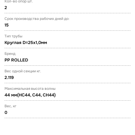
Кол-во опор шт.
2
Срок производства рабочих дней до:
15
Тип трубы
Круглая D=25х1,0мм
Бренд
PP ROLLED
Вес одной секции кг.
2.119
Максимальная высота волны
44 мм(НС44, С44, СН44)
Вес, кг
0