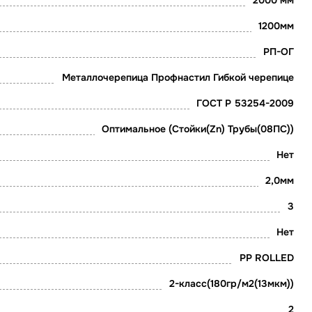
2000 мм
1200мм
РП-ОГ
Металлочерепица Профнастил Гибкой черепице
ГОСТ Р 53254-2009
Оптимальное (Стойки(Zn) Трубы(08ПС))
Нет
2,0мм
3
Нет
PP ROLLED
2-класс(180гр/м2(13мкм))
2