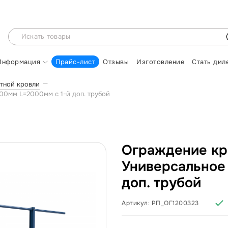
Информация
Прайс-лист
Отзывы
Изготовление
Стать дил
тной кровли
00мм L=2000мм с 1-й доп. трубой
Ограждение кр
Универсальное
доп. трубой
Артикул:
РП_ОГ1200323