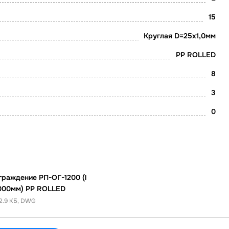
15
Круглая D=25х1,0мм
PP ROLLED
8
3
0
граждение РП-ОГ-1200 (l
000мм) PP ROLLED
2.9 КБ, DWG