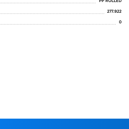
PP ROLLED
277.922
0