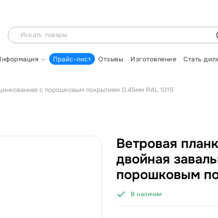
Информация
Прайс-лист
Отзывы
Изготовление
Стать дил
оцинкованная с порошковым покрытием 0,45мм RAL 1015
Ветровая план
двойная заваль
порошковым по
В наличии