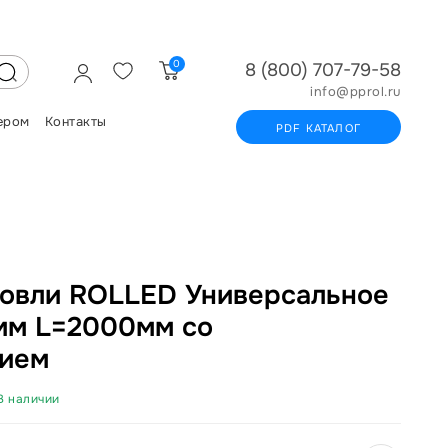
0
8 (800) 707-79-58
info@pprol.ru
ером
Контакты
PDF КАТАЛОГ
овли ROLLED Универсальное
мм L=2000мм со
нием
В наличии