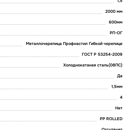
1,5
2000 мм
600мм
РП-ОГ
Металлочерепица Профнастил Гибкой черепице
ГОСТ Р 53254-2009
Холоднокатаная сталь(08ПС)
Да
1,5мм
4
Нет
PP ROLLED
Отсутвует