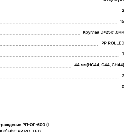
2
15
Круглая D=25х1,0мм
PP ROLLED
7
44 мм(НС44, С44, СН44)
2
0
граждение РП-ОГ-600 (l
000)+ФС PP ROLLED