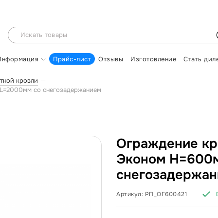
Информация
Прайс-лист
Отзывы
Изготовление
Стать дил
тной кровли
 L=2000мм со снегозадержанием
Ограждение кр
Эконом H=600
снегозадержа
Артикул:
РП_ОГ600421